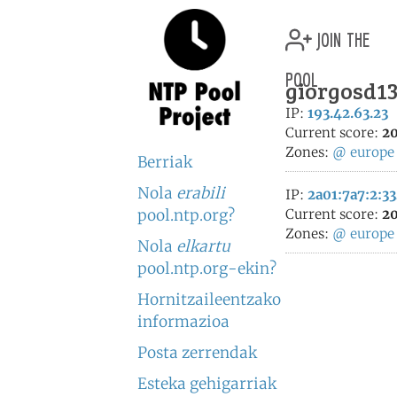
join the
pool
giorgosd1
IP:
193.42.63.23
Current score:
20
Zones:
@
europe
Berriak
Nola
erabili
IP:
2a01:7a7:2:33
pool.ntp.org?
Current score:
20
Zones:
@
europe
Nola
elkartu
pool.ntp.org-ekin?
Hornitzaileentzako
informazioa
Posta zerrendak
Esteka gehigarriak