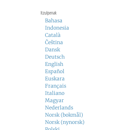
Itzulpenak
Bahasa
Indonesia
Català
Čeština
Dansk
Deutsch
English
Español
Euskara
Français
Italiano
Magyar
Nederlands
Norsk (bokmål)
Norsk (nynorsk)
Polski