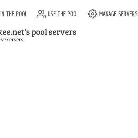
in the pool
use the pool
manage servers
ee.net's pool servers
ive servers