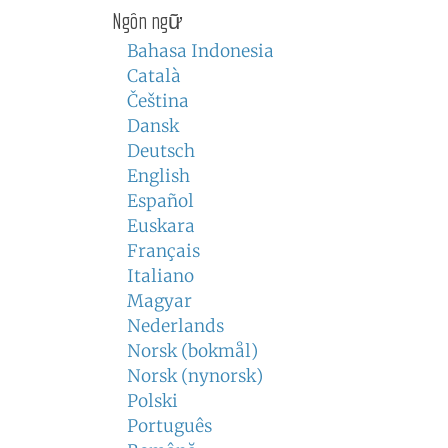
Ngôn ngữ
Bahasa Indonesia
Català
Čeština
Dansk
Deutsch
English
Español
Euskara
Français
Italiano
Magyar
Nederlands
Norsk (bokmål)
Norsk (nynorsk)
Polski
Português