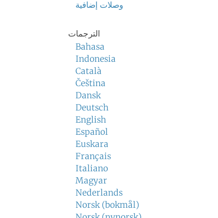
وصلات إضافية
الترجمات
Bahasa
Indonesia
Català
Čeština
Dansk
Deutsch
English
Español
Euskara
Français
Italiano
Magyar
Nederlands
Norsk (bokmål)
Norsk (nynorsk)