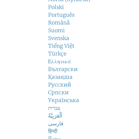
Polski
Português
Română
Suomi
Svenska
Tiếng Việt
Türkçe
Ελληνικά
Български
Қазақша
Русский
Српски
Українська
עברית
اَلْعَرَبِيَّةُ
فارسی
हिन्दी