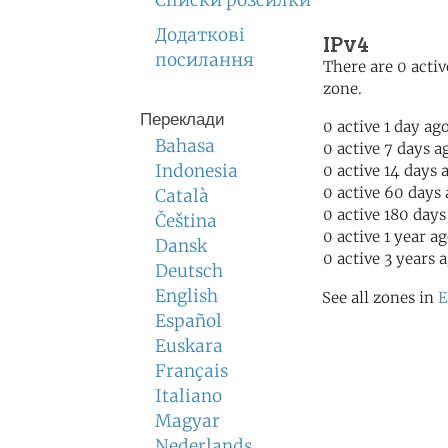
Списки розсилки
Додаткові
IPv4
посилання
There are 0 activ
zone.
Переклади
0 active 1 day ag
Bahasa
0 active 7 days a
Indonesia
0 active 14 days 
0 active 60 days
Català
0 active 180 days
Čeština
0 active 1 year a
Dansk
0 active 3 years 
Deutsch
English
See all zones in
E
Español
Euskara
Français
Italiano
Magyar
Nederlands