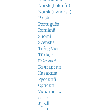
Norsk (bokmål)
Norsk (nynorsk)
Polski
Português
Română
Suomi
Svenska
Tiếng Việt
Türkçe
Ελληνικά
Български
Қазақша
Русский
Српски
Українська
עברית
اَلْعَرَبِيَّةُ