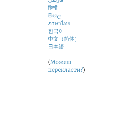
فارسی
हिन्दी
සිංහල
ภาษาไทย
한국어
中文（简体）
日本語
(
Можеш
перекласти?
)