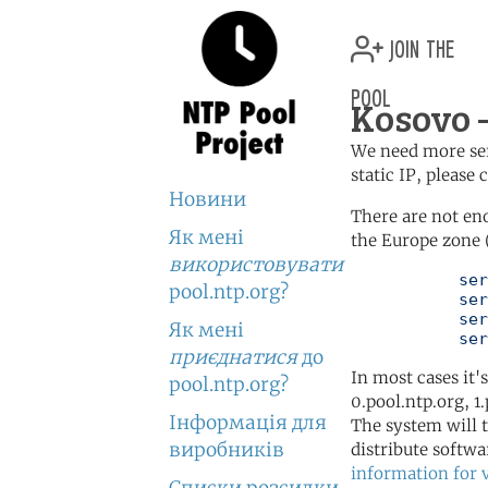
join the
pool
Kosovo 
We need more serv
static IP, please
Новини
There are not en
Як мені
the Europe zone 
використовувати
	   server 0.europe.pool.ntp.org

pool.ntp.org?
	   server 1.europe.pool.ntp.org

	   server 2.europe.pool.ntp.org

Як мені
	   se
приєднатися
до
In most cases it'
pool.ntp.org?
0.pool.ntp.org, 1
Інформація для
The system will t
виробників
distribute softwa
information for 