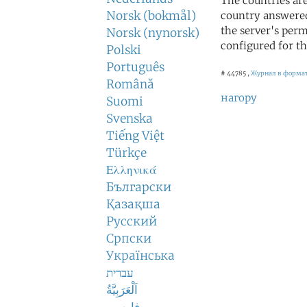
The countries ar
Norsk (bokmål)
country answered
the server's perm
Norsk (nynorsk)
configured for th
Polski
Português
# 44785 ,
Журнал в формат
Română
нагору
Suomi
Svenska
Tiếng Việt
Türkçe
Ελληνικά
Български
Қазақша
Русский
Српски
Українська
עברית
اَلْعَرَبِيَّةُ