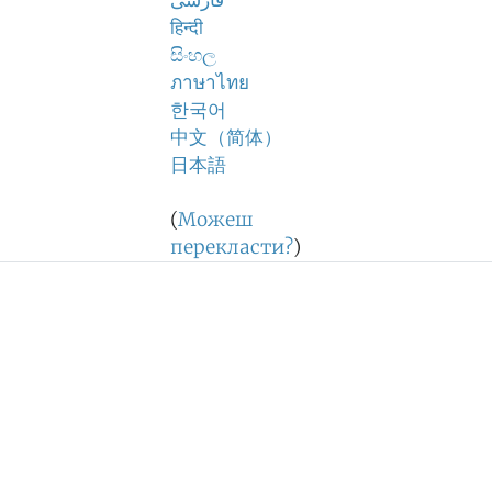
فارسی
हिन्दी
සිංහල
ภาษาไทย
한국어
中文（简体）
日本語
(
Можеш
перекласти?
)