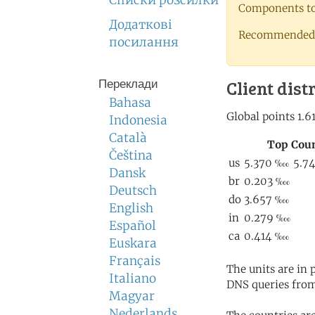
Списки розсилки
Components to 
Додаткові
Recommended 
посилання
Client dist
Переклади
Bahasa
Indonesia
Català
Čeština
Dansk
Deutsch
English
Español
Euskara
Français
The units are in
Italiano
DNS queries from
Magyar
Nederlands