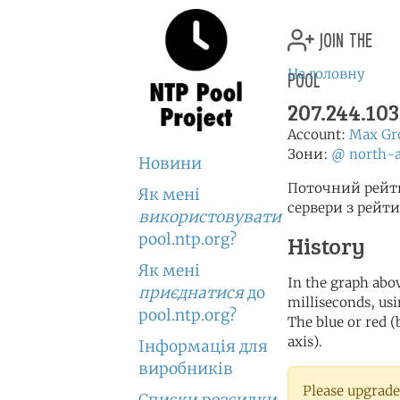
join the
pool
На головну
207.244.10
Account:
Max Gr
Зони:
@
north-
Новини
Поточний рейти
Як мені
сервери з рейт
використовувати
pool.ntp.org?
History
Як мені
In the graph abov
приєднатися
до
milliseconds, usin
pool.ntp.org?
The blue or red (
axis).
Інформація для
виробників
Please upgrade