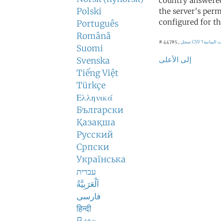
country answered
Polski
the server's perm
configured for th
Português
Română
 البيانية؟
سجل CSV
# 44785 ,
Suomi
إلى الأعلى
Svenska
Tiếng Việt
Türkçe
Ελληνικά
Български
Қазақша
Русский
Српски
Українська
עברית
اَلْعَرَبِيَّةُ
فارسی
हिन्दी