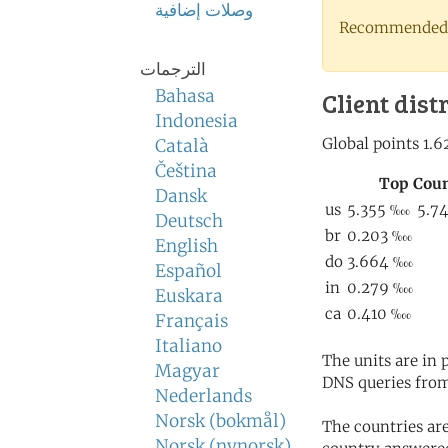
وصلات إضافية
Recommended 
الترجمات
Bahasa
Client dist
Indonesia
Català
Čeština
Dansk
Deutsch
English
Español
Euskara
Français
Italiano
The units are in
Magyar
DNS queries from
Nederlands
Norsk (bokmål)
The countries ar
Norsk (nynorsk)