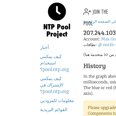
join the
pool
لى الصفحة الرئيسية
207.244.10
Account:
Max Gr
north
@
نطافات:
أخبار
كيف يمكنني
استخدام
History
pool.ntp.org؟
In the graph abov
كيف يمكنني
milliseconds, usin
الإشتراك
في
The blue or red (
pool.ntp.org؟
axis).
معلومات للمزودين
Please upgrade
القوائم البريدية
Components to 