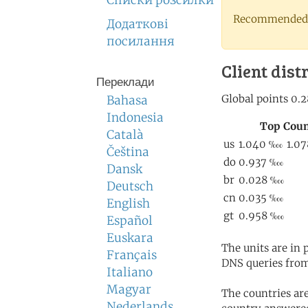
Списки розсилки
Recommended 
Додаткові
посилання
Client dist
Переклади
Bahasa
Indonesia
Català
Čeština
Dansk
Deutsch
English
Español
Euskara
The units are in
Français
DNS queries from
Italiano
Magyar
The countries ar
Nederlands