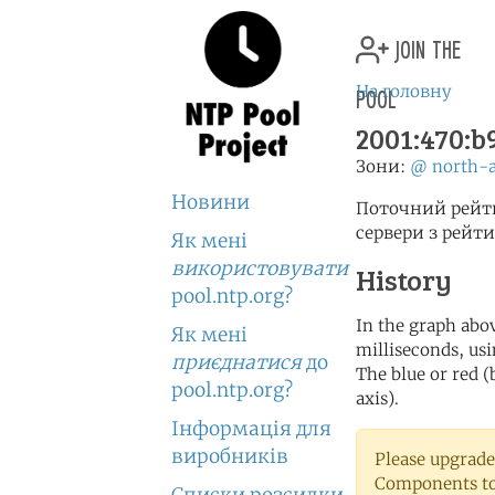
join the
pool
На головну
2001:470:b
Зони:
@
north-
Новини
Поточний рейти
сервери з рейт
Як мені
використовувати
History
pool.ntp.org?
In the graph abov
Як мені
milliseconds, usin
приєднатися
до
The blue or red (
pool.ntp.org?
axis).
Інформація для
виробників
Please upgrade
Components to 