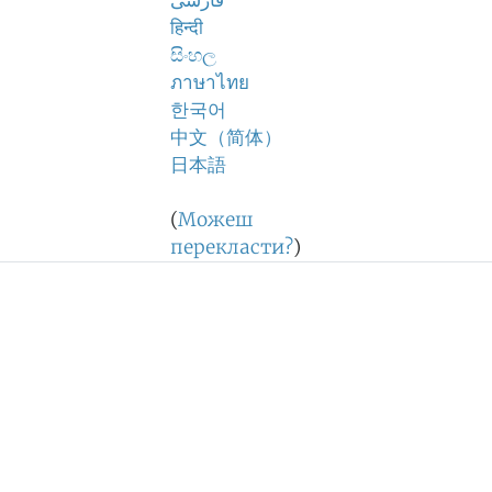
فارسی
हिन्दी
සිංහල
ภาษาไทย
한국어
中文（简体）
日本語
(
Можеш
перекласти?
)