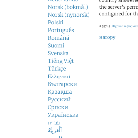
country answered
Norsk (bokmål)
the server's perm
configured for th
Norsk (nynorsk)
Polski
# 53785 ,
Журнал в формат
Português
нагору
Română
Suomi
Svenska
Tiếng Việt
Türkçe
Ελληνικά
Български
Қазақша
Русский
Српски
Українська
עברית
اَلْعَرَبِيَّةُ