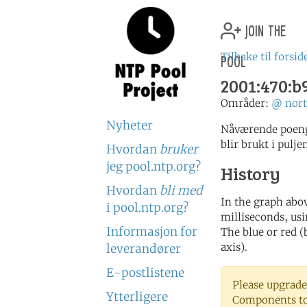
join the
pool
Tilbake til forsid
2001:470:b
Områder:
@
nor
Nyheter
Nåværende poeng
blir brukt i pulje
Hvordan
bruker
jeg pool.ntp.org?
History
Hvordan
bli med
In the graph abov
i pool.ntp.org?
milliseconds, usin
Informasjon for
The blue or red (
axis).
leverandører
E-postlistene
Please upgrade
Ytterligere
Components to 