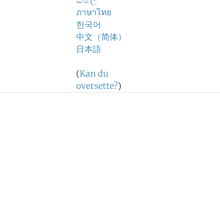
සිංහල
ภาษาไทย
한국어
中文（简体）
日本語
(
Kan du
oversette?
)