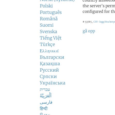
country answered
Polski
the server's perm
configured for th
Português
Română
# 53785 ,
CSV-logg
Hva betyr
Suomi
gå opp
Svenska
Tiếng Việt
Türkçe
Ελληνικά
Български
Қазақша
Русский
Српски
Українська
עברית
اَلْعَرَبِيَّةُ
فارسی
हिन्दी