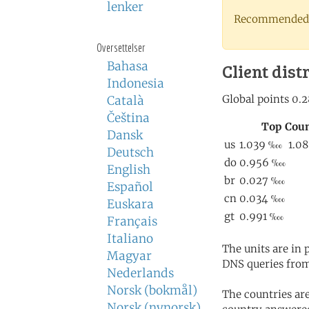
lenker
Recommended 
Oversettelser
Bahasa
Client dist
Indonesia
Català
Čeština
Dansk
Deutsch
English
Español
Euskara
Français
Italiano
The units are in
Magyar
DNS queries from
Nederlands
Norsk (bokmål)
The countries ar
Norsk (nynorsk)