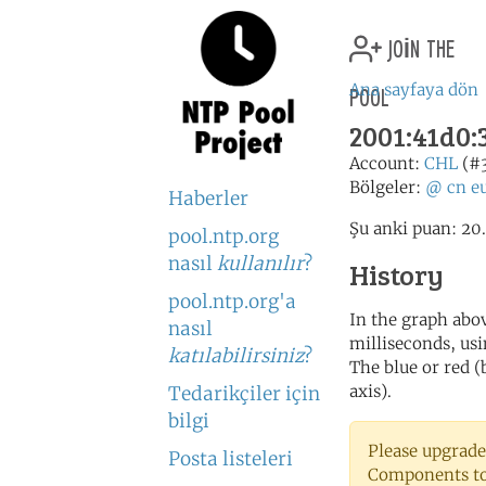
join the
pool
Ana sayfaya dön
2001:41d0:3
Account:
CHL
(#
Bölgeler:
@
cn
e
Haberler
Şu anki puan: 20.
pool.ntp.org
nasıl
kullanılır
?
History
pool.ntp.org'a
In the graph abov
nasıl
milliseconds, usin
katılabilirsiniz
?
The blue or red (
axis).
Tedarikçiler için
bilgi
Please upgrade
Posta listeleri
Components to 