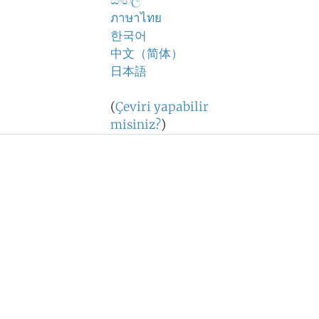
සිංහල
ภาษาไทย
한국어
中文（简体）
日本語
(
Çeviri yapabilir
misiniz?
)