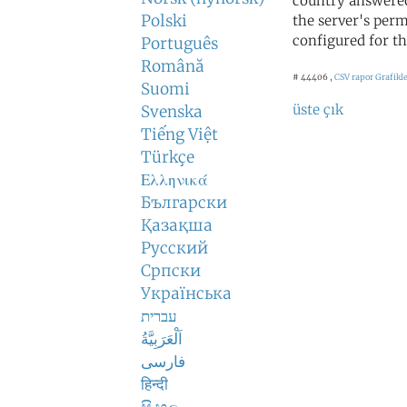
country answered
Polski
the server's perm
configured for th
Português
Română
# 44406 ,
CSV rapor
Grafikl
Suomi
üste çık
Svenska
Tiếng Việt
Türkçe
Ελληνικά
Български
Қазақша
Русский
Српски
Українська
עברית
اَلْعَرَبِيَّةُ
فارسی
हिन्दी