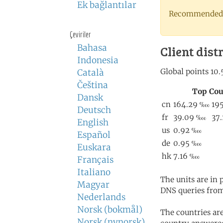
Ek bağlantılar
Recommended 
Çeviriler
Bahasa
Client dist
Indonesia
Català
Čeština
Dansk
Deutsch
English
Español
Euskara
Français
Italiano
The units are in
Magyar
DNS queries from
Nederlands
Norsk (bokmål)
The countries ar
Norsk (nynorsk)