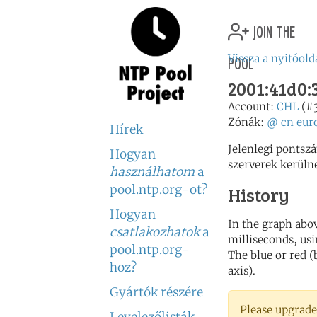
join the
pool
Vissza a nyitóold
2001:41d0:3
Account:
CHL
(#
Zónák:
@
cn
eur
Hírek
Jelenlegi pontsz
Hogyan
szerverek kerüln
használhatom
a
pool.ntp.org-ot?
History
Hogyan
In the graph abov
csatlakozhatok
a
milliseconds, usin
pool.ntp.org-
The blue or red (
hoz?
axis).
Gyártók részére
Please upgrade