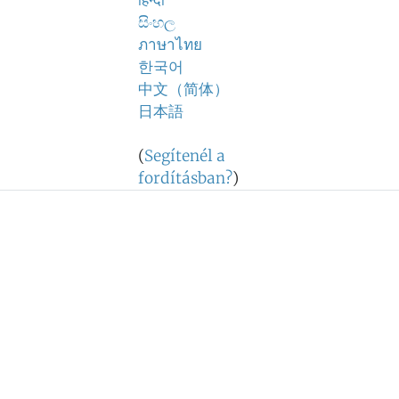
हिन्दी
සිංහල
ภาษาไทย
한국어
中文（简体）
日本語
(
Segítenél a
fordításban?
)