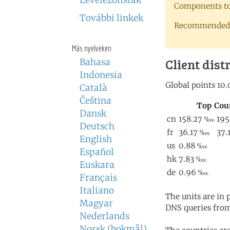
Levelezőlisták
Components to 
További linkek
Recommended 
Más nyelveken
Client dist
Bahasa
Indonesia
Català
Čeština
Dansk
Deutsch
English
Español
Euskara
Français
Italiano
The units are in
Magyar
DNS queries from
Nederlands
Norsk (bokmål)