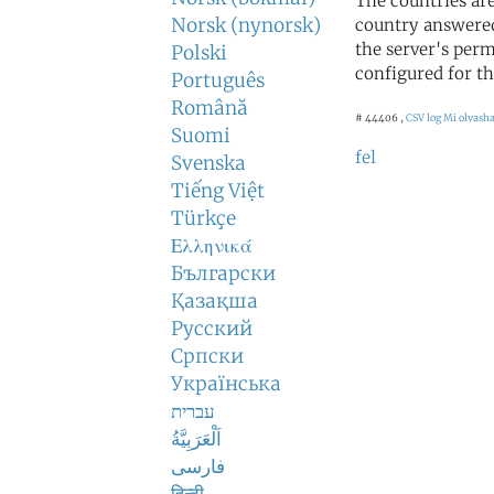
The countries ar
Norsk (nynorsk)
country answered
the server's perm
Polski
configured for th
Português
Română
# 44406 ,
CSV log
Mi olvasha
Suomi
fel
Svenska
Tiếng Việt
Türkçe
Ελληνικά
Български
Қазақша
Русский
Српски
Українська
עברית
اَلْعَرَبِيَّةُ
فارسی