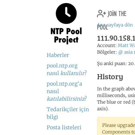
join the
pool
Ana sayfaya dön
111.90.158.
Account:
Matt W
Bölgeler:
@
asia
Haberler
Şu anki puan: 20.
pool.ntp.org
nasıl
kullanılır
?
History
pool.ntp.org'a
In the graph abov
nasıl
milliseconds, usin
katılabilirsiniz
?
The blue or red (
axis).
Tedarikçiler için
bilgi
Please upgrade
Posta listeleri
Components to 