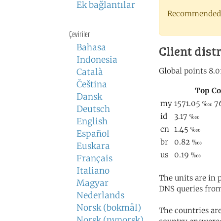
Ek bağlantılar
Recommended 
Çeviriler
Bahasa
Client dist
Indonesia
Català
Čeština
Dansk
Deutsch
English
Español
Euskara
Français
Italiano
The units are in
Magyar
DNS queries from
Nederlands
Norsk (bokmål)
The countries ar
Norsk (nynorsk)