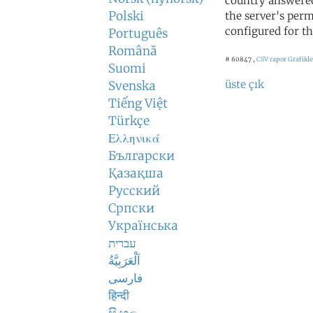
country answered
Polski
the server's perm
configured for th
Português
Română
# 60847 ,
CSV rapor
Grafikle
Suomi
üste çık
Svenska
Tiếng Việt
Türkçe
Ελληνικά
Български
Қазақша
Русский
Српски
Українська
עברית
اَلْعَرَبِيَّةُ
فارسی
हिन्दी