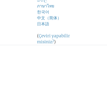
සිංහල
ภาษาไทย
한국어
中文（简体）
日本語
(
Çeviri yapabilir
misiniz?
)