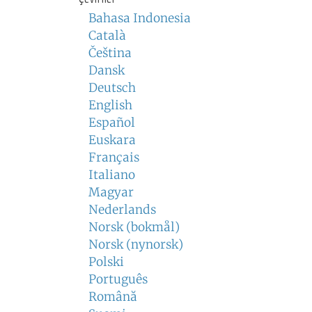
Bahasa Indonesia
Català
Čeština
Dansk
Deutsch
English
Español
Euskara
Français
Italiano
Magyar
Nederlands
Norsk (bokmål)
Norsk (nynorsk)
Polski
Português
Română