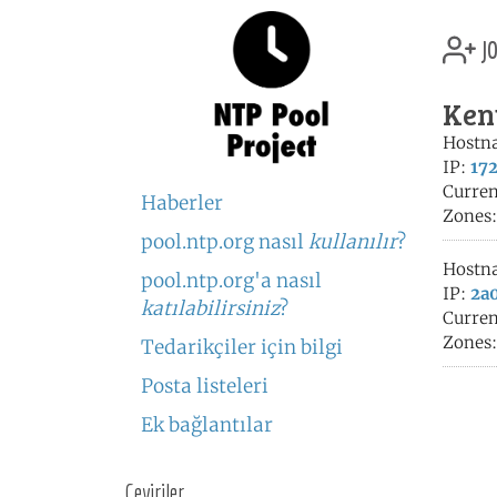
jo
Ken
Hostn
IP:
172
Curren
Haberler
Zones
pool.ntp.org nasıl
kullanılır
?
Hostn
pool.ntp.org'a nasıl
IP:
2a0
katılabilirsiniz
?
Curren
Zones
Tedarikçiler için bilgi
Posta listeleri
Ek bağlantılar
Çeviriler