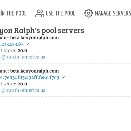
in the pool
use the pool
manage server
yon Ralph's pool servers
ame:
beta.kenyonralph.com
.233.153.85
✓
t score:
20.0
:
@
north-america
us
ame:
beta.kenyonralph.com
1:7e03::f03c:92ff:fe8c:f7c9
✓
t score:
20.0
:
@
north-america
us