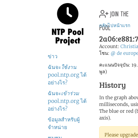
join the
pool
กลับไปหน้าแรก
2a06:e881:7
Account:
Christi
โซน:
@
de
europ
ข่าว
คะแนนปัจจุบัน: 19.4
ฉันจะ
ใช้งาน
พูล)
pool.ntp.org ได้
อย่างไร?
History
ฉันจะ
เข้าร่วม
In the graph abov
pool.ntp.org ได้
milliseconds, usin
อย่างไร?
The blue or red (
axis).
ข้อมูลสำหรับผู้
จำหน่าย
Please upgrade