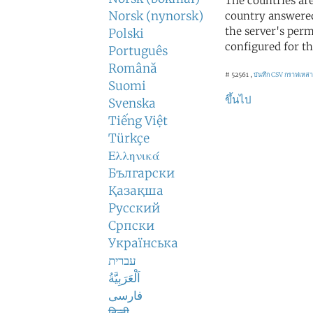
The countries ar
Norsk (nynorsk)
country answered
the server's perm
Polski
configured for th
Português
Română
# 52561 ,
บันทึก CSV
กราฟเหล่า
Suomi
ขึ้นไป
Svenska
Tiếng Việt
Türkçe
Ελληνικά
Български
Қазақша
Русский
Српски
Українська
עברית
اَلْعَرَبِيَّةُ
فارسی