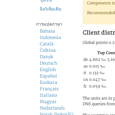
ชุมชน
Components to 
ลิงก์เพิ่มเติม
Recommended 
การแปลภาษา
Client dist
Bahasa
Indonesia
Català
Čeština
Dansk
Deutsch
English
Español
Euskara
Français
Italiano
The units are in
Magyar
DNS queries from
Nederlands
Norsk (bokmål)