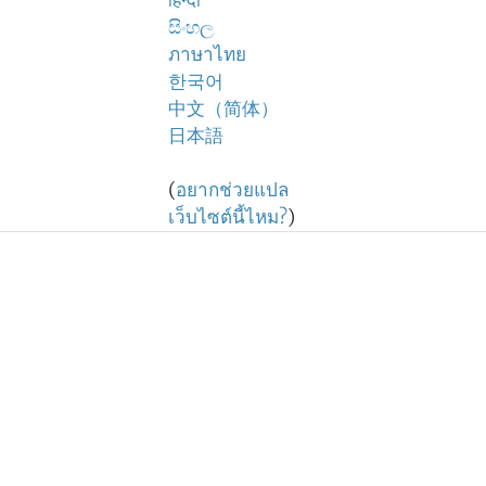
हिन्दी
සිංහල
ภาษาไทย
한국어
中文（简体）
日本語
(
อยากช่วยแปล
เว็บไซต์นี้ไหม?
)