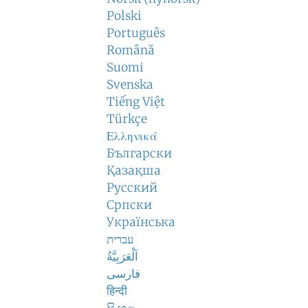
Polski
Português
Română
Suomi
Svenska
Tiếng Việt
Türkçe
Ελληνικά
Български
Қазақша
Русский
Српски
Українська
עברית
اَلْعَرَبِيَّةُ
فارسی
हिन्दी