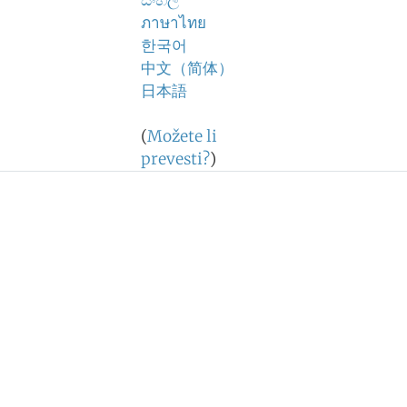
සිංහල
ภาษาไทย
한국어
中文（简体）
日本語
(
Možete li
prevesti?
)