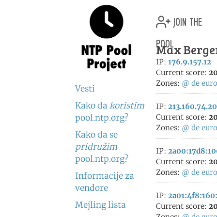
join the
pool
Max Berger
IP:
176.9.157.12
Current score:
20
Zones:
@
de
eur
Vesti
Kako da
koristim
IP:
213.160.74.2
pool.ntp.org?
Current score:
20
Zones:
@
de
eur
Kako da se
pridružim
IP:
2a00:17d8:10
pool.ntp.org?
Current score:
20
Zones:
@
de
eur
Informacije za
vendore
IP:
2a01:4f8:160
Mejling lista
Current score:
20
Zones:
@
de
eur