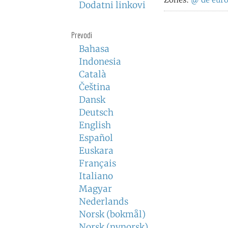
Dodatni linkovi
Prevodi
Bahasa
Indonesia
Català
Čeština
Dansk
Deutsch
English
Español
Euskara
Français
Italiano
Magyar
Nederlands
Norsk (bokmål)
Norsk (nynorsk)