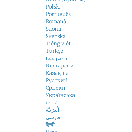
Polski
Português
Română
Suomi
Svenska
Tiếng Việt
Türkçe
Ελληνικά
Български
Қазақша
Русский
Српски
Українська
עברית
اَلْعَرَبِيَّةُ
فارسی
हिन्दी