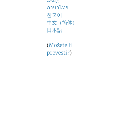
සිංහල
ภาษาไทย
한국어
中文（简体）
日本語
(
Možete li
prevesti?
)