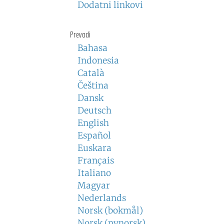
Dodatni linkovi
Prevodi
Bahasa
Indonesia
Català
Čeština
Dansk
Deutsch
English
Español
Euskara
Français
Italiano
Magyar
Nederlands
Norsk (bokmål)
Norsk (nynorsk)