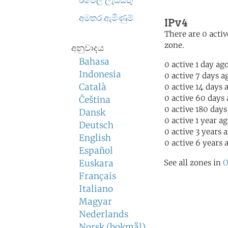
ඊමේල් ලැයිස්තු
අමතර ඇමිණුම්
IPv4
There are 0 activ
zone.
අනුවාදය
Bahasa
0 active 1 day ag
Indonesia
0 active 7 days a
Català
0 active 14 days 
0 active 60 days
Čeština
0 active 180 days
Dansk
0 active 1 year a
Deutsch
0 active 3 years 
English
0 active 6 years 
Español
Euskara
See all zones in
O
Français
Italiano
Magyar
Nederlands
Norsk (bokmål)