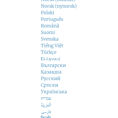
Norsk (nynorsk)
Polski
Português
Română
Suomi
Svenska
Tiếng Việt
Türkçe
Ελληνικά
Български
Қазақша
Русский
Српски
Українська
עברית
اَلْعَرَبِيَّةُ
فارسی