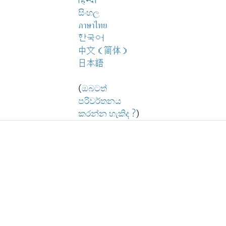
हिन्दी
සිංහල
ภาษาไทย
한국어
中文（简体）
日本語
(
ඔබටත්
පරිවර්තනය
කරන්න හැකිද ?
)