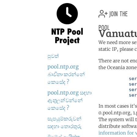
join the
pool
Vanuatu
We need more serv
static IP, please
පුවත්
There are not en
pool.ntp.org
the Oceania zone 
බාවිතා
කරන්නේ
	   server 0.oceania.pool.ntp.org

කෙසේද ?
	   server 1.oceania.pool.ntp.org

	   server 2.oceania.pool.ntp.org

pool.ntp.org සඳහා
	   se
ඇතුලත්
වන්නේ
In most cases it'
කෙසේද ?
0.pool.ntp.org, 1
සැපයුම්කරුවන්
The system will t
සඳහා තොරතුරු
distribute softwa
information for 