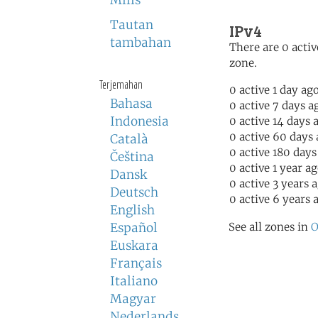
Milis
Tautan
IPv4
tambahan
There are 0 activ
zone.
Terjemahan
0 active 1 day ag
Bahasa
0 active 7 days a
Indonesia
0 active 14 days 
0 active 60 days
Català
0 active 180 days
Čeština
0 active 1 year a
Dansk
0 active 3 years 
Deutsch
0 active 6 years 
English
Español
See all zones in
O
Euskara
Français
Italiano
Magyar
Nederlands