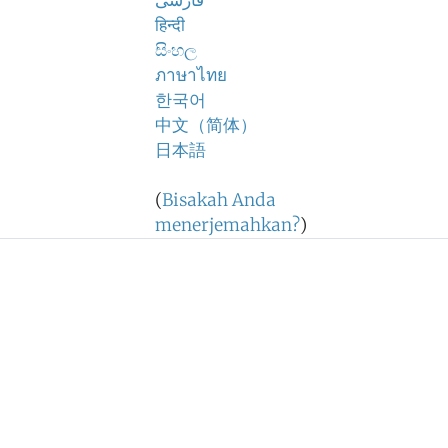
فارسی
हिन्दी
සිංහල
ภาษาไทย
한국어
中文（简体）
日本語
(
Bisakah Anda
menerjemahkan?
)