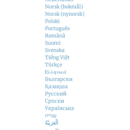
Norsk (bokmål)
Norsk (nynorsk)
Polski
Português
Română
Suomi
Svenska
Tiếng Việt
Türkçe
Ελληνικά
Български
Қазақша
Русский
Српски
Українська
עברית
اَلْعَرَبِيَّةُ