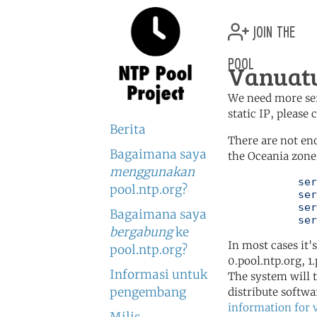
join the
pool
Vanuatu
We need more serv
static IP, please
Berita
There are not en
Bagaimana saya
the Oceania zone 
menggunakan
	   server 0.oceania.pool.ntp.org

pool.ntp.org?
	   server 1.oceania.pool.ntp.org

	   server 2.oceania.pool.ntp.org

Bagaimana saya
	   se
bergabung
ke
In most cases it'
pool.ntp.org?
0.pool.ntp.org, 1
Informasi untuk
The system will t
pengembang
distribute softwa
information for 