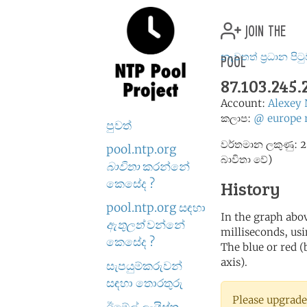
join the
pool
නැවතත් ප්‍රධාන පිට
87.103.245
Account:
Alexey
කලාප:
@
europe
පුවත්
වර්තමාන ලකුණු: 2
pool.ntp.org
බාවිතා වේ)
බාවිතා
කරන්නේ
කෙසේද ?
History
pool.ntp.org සඳහා
In the graph abov
ඇතුලත්
වන්නේ
milliseconds, usin
කෙසේද ?
The blue or red (
axis).
සැපයුම්කරුවන්
සඳහා තොරතුරු
Please upgrade