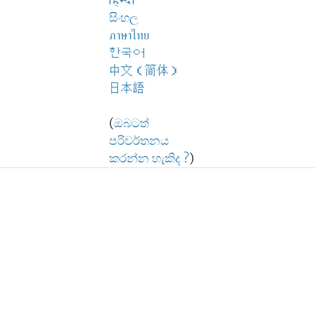
हिन्दी
සිංහල
ภาษาไทย
한국어
中文（简体）
日本語
(
ඔබටත්
පරිවර්තනය
කරන්න හැකිද ?
)