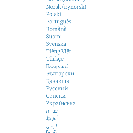
Norsk (nynorsk)
Polski
Português
Română
Suomi
Svenska
Tiếng Việt
Türkçe
Ελληνικά
Български
Қазақша
Русский
Српски
Українська
עברית
اَلْعَرَبِيَّةُ
فارسی