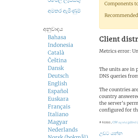
ඊමේල් ලැයිස්තු
Components to 
අමතර ඇමිණුම්
Recommended 
අනුවාදය
Client dist
Bahasa
Indonesia
Català
Čeština
Dansk
The units are in
Deutsch
DNS queries from
English
The countries ar
Español
country answered
Euskara
the server's perm
Français
configured for th
Italiano
Magyar
# 62292 ,
CSV ලොගය
ප්‍රස්තා
Nederlands
උඩට යන්න
Norsk (bokmål)