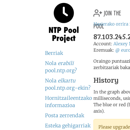
join the
pool
Hasierako orrira 
87.103.245
Account:
Alexey
Eremuak:
@
eur
Berriak
Oraingo puntuazi
Nola
erabili
zerbitzariak baka
pool.ntp.org?
History
Nola
elkartu
pool.ntp.org-ekin?
In the graph abov
Hornitzaileentzako
milliseconds, usin
The blue or red (
informazioa
axis).
Posta zerrendak
Esteka gehigarriak
Please upgrade