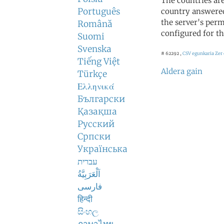
The countries ar
Português
country answered
the server's perm
Română
configured for th
Suomi
Svenska
# 62292 ,
CSV egunkaria
Zer 
Tiếng Việt
Aldera gain
Türkçe
Ελληνικά
Български
Қазақша
Русский
Српски
Українська
עברית
اَلْعَرَبِيَّةُ
فارسی
हिन्दी
සිංහල