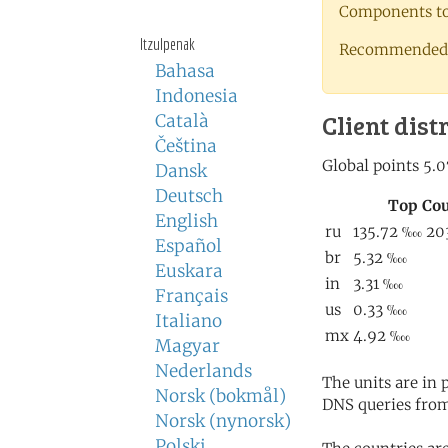
Components to 
Itzulpenak
Recommended 
Bahasa
Indonesia
Client dist
Català
Čeština
Dansk
Deutsch
English
Español
Euskara
Français
Italiano
Magyar
Nederlands
The units are in
Norsk (bokmål)
DNS queries from
Norsk (nynorsk)
Polski