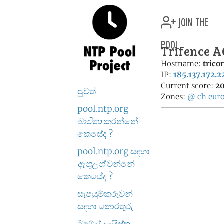
join the
pool
Trifence A
Hostname:
trico
IP:
185.137.172.2
Current score:
20
පුවත්
Zones:
@
ch
eur
pool.ntp.org
බාවිතා
කරන්නේ
කෙසේද ?
pool.ntp.org සඳහා
ඇතුලත්
වන්නේ
කෙසේද ?
සැපයුම්කරුවන්
සඳහා තොරතුරු