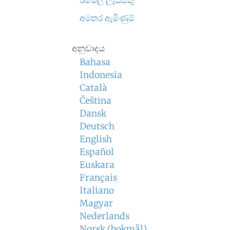
ඊමේල් ලැයිස්තු
අමතර ඇමිණුම්
අනුවාදය
Bahasa
Indonesia
Català
Čeština
Dansk
Deutsch
English
Español
Euskara
Français
Italiano
Magyar
Nederlands
Norsk (bokmål)