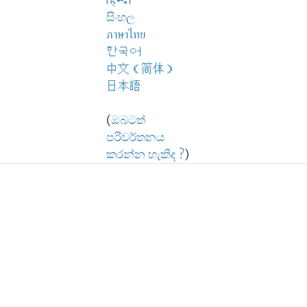
हिन्दी
සිංහල
ภาษาไทย
한국어
中文（简体）
日本語
(
ඔබටත්
පරිවර්තනය
කරන්න හැකිද ?
)