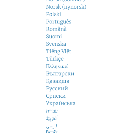
Norsk (nynorsk)
Polski
Português
Română
Suomi
Svenska
Tiếng Việt
Türkçe
Ελληνικά
Български
Қазақша
Русский
Српски
Українська
עברית
اَلْعَرَبِيَّةُ
فارسی