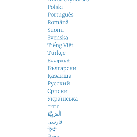
Polski
Português
Română
Suomi
Svenska
Tiếng Việt
Türkçe
Ελληνικά
Български
Қазақша
Русский
Српски
Українська
עברית
اَلْعَرَبِيَّةُ
فارسی
हिन्दी