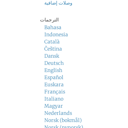
وصلات إضافية
الترجمات
Bahasa
Indonesia
Català
Čeština
Dansk
Deutsch
English
Español
Euskara
Français
Italiano
Magyar
Nederlands
Norsk (bokmål)
Norsk (nynorsk)