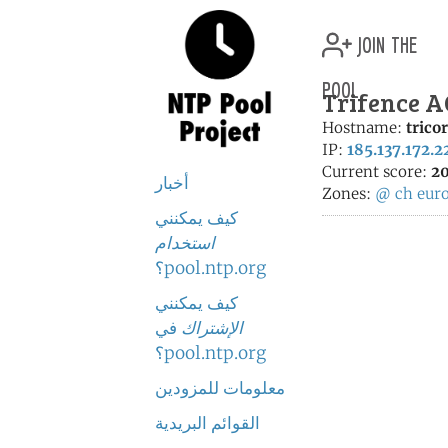
join the
pool
Trifence A
Hostname:
trico
IP:
185.137.172.2
Current score:
20
أخبار
Zones:
@
ch
eur
كيف يمكنني
استخدام
pool.ntp.org؟
كيف يمكنني
الإشتراك
في
pool.ntp.org؟
معلومات للمزودين
القوائم البريدية