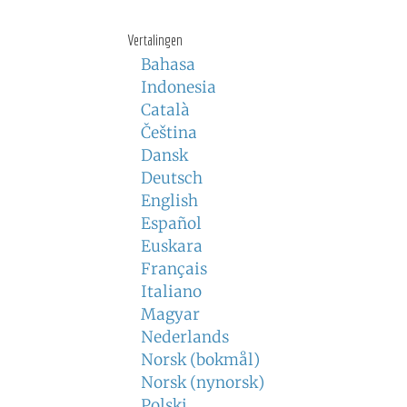
Vertalingen
Bahasa
Indonesia
Català
Čeština
Dansk
Deutsch
English
Español
Euskara
Français
Italiano
Magyar
Nederlands
Norsk (bokmål)
Norsk (nynorsk)
Polski