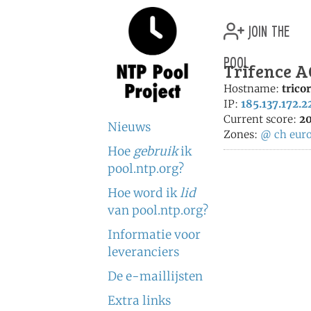
join the
pool
Trifence A
Hostname:
trico
IP:
185.137.172.2
Current score:
20
Nieuws
Zones:
@
ch
eur
Hoe
gebruik
ik
pool.ntp.org?
Hoe word ik
lid
van pool.ntp.org?
Informatie voor
leveranciers
De e-maillijsten
Extra links