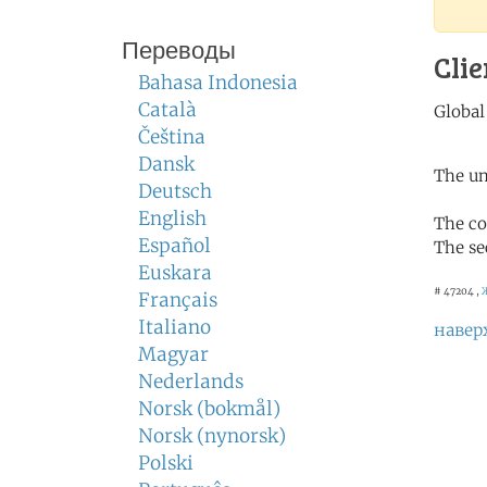
Переводы
Clie
Bahasa Indonesia
Català
Čeština
Dansk
The un
Deutsch
English
The co
Español
The se
Euskara
# 47204 ,
Français
Italiano
навер
Magyar
Nederlands
Norsk (bokmål)
Norsk (nynorsk)
Polski