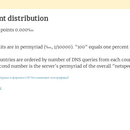
nt distribution
its are in permyriad (‱, 1/10000). "100" equals one percent 
untries are ordered by number of DNS queries from each coun
cond number is the server's permyriad of the overall "netspee
Журнал в формате CSV
Что означают эти графики?
х