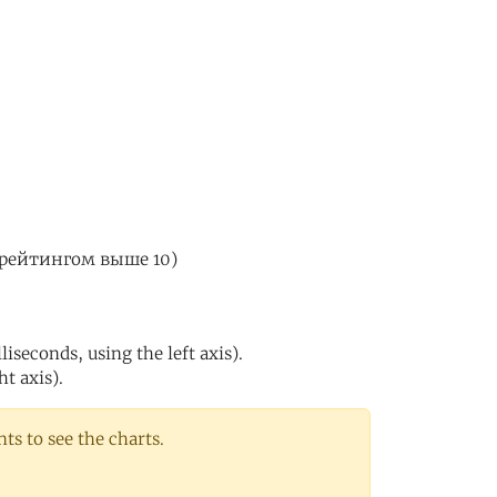
 рейтингом выше 10)
iseconds, using the left axis).
ht axis).
s to see the charts.