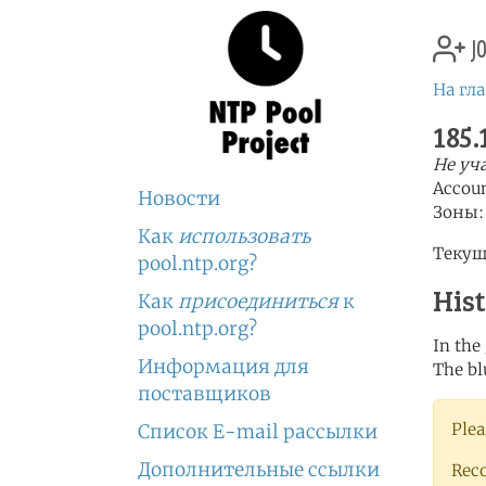
jo
На гл
185.
Не уч
Accou
Новости
Зоны
Как
использовать
Текущ
pool.ntp.org?
His
Как
присоединиться
к
pool.ntp.org?
In the
Информация для
The bl
поставщиков
Plea
Список E-mail рассылки
Дополнительные ссылки
Rec