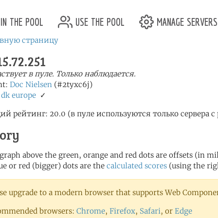
in the pool
use the pool
manage servers
авную страницу
15.72.251
аствует в пуле. Только наблюдается.
nt:
Doc Nielsen
(#2tyxc6j)
:
dk
europe
✓
ий рейтинг: 20.0 (в пуле используются только сервера с
tory
 graph above the green, orange and red dots are offsets (in mill
ue or red (bigger) dots are the
calculated scores
(using the rig
se upgrade to a modern browser that supports Web Component
ommended browsers:
Chrome
,
Firefox
,
Safari
, or
Edge