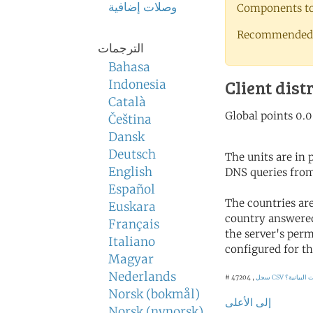
وصلات إضافية
Components to 
Recommended 
الترجمات
Bahasa
Client dist
Indonesia
Català
Čeština
Dansk
Deutsch
The units are in
English
DNS queries from
Español
The countries ar
Euskara
country answered
Français
the server's perm
Italiano
configured for th
Magyar
Nederlands
 البيانية؟
سجل CSV
# 47204 ,
Norsk (bokmål)
إلى الأعلى
Norsk (nynorsk)