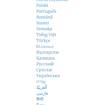
Polski
Português
Română
Suomi
Svenska
Tiếng Việt
Türkçe
Ελληνικά
Български
Қазақша
Русский
Српски
Українська
עברית
اَلْعَرَبِيَّةُ
فارسی
हिन्दी