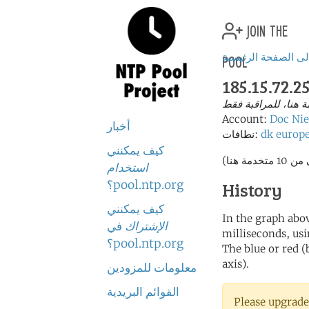
join the
pool
لى الصفحة الرئيسية
185.15.72.2
هنا، للمراقبة فقط
Account:
Doc Nie
أخبار
europ
dk
نطافات:
كيف يمكنني
استخدام
pool.ntp.org؟
History
كيف يمكنني
In the graph abov
الإشتراك
في
milliseconds, usin
pool.ntp.org؟
The blue or red (
axis).
معلومات للمزودين
القوائم البريدية
Please upgrade