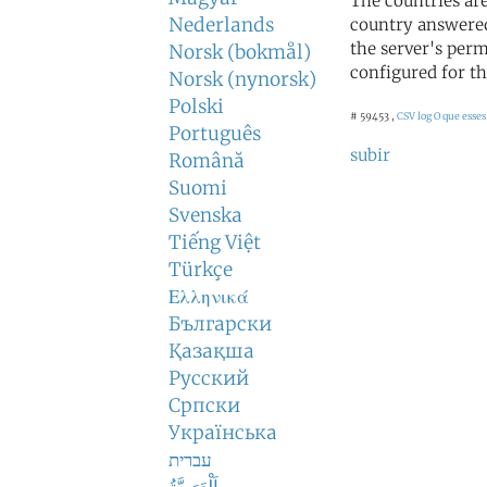
The countries ar
Nederlands
country answered
the server's perm
Norsk (bokmål)
configured for th
Norsk (nynorsk)
Polski
# 59453 ,
CSV log
O que esses
Português
subir
Română
Suomi
Svenska
Tiếng Việt
Türkçe
Ελληνικά
Български
Қазақша
Русский
Српски
Українська
עברית