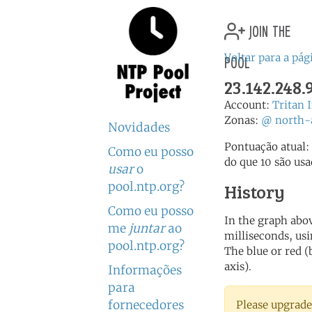
join the
pool
Voltar para a pági
23.142.248.
Account:
Tritan 
Zonas:
@
north-
Novidades
Pontuação atual:
Como eu posso
do que 10 são usa
usar
o
pool.ntp.org?
History
Como eu posso
In the graph abov
me
juntar
ao
milliseconds, usin
pool.ntp.org?
The blue or red (
axis).
Informações
para
fornecedores
Please upgrade