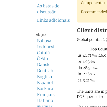
Components to 
As listas de
discussão
Recommended 
Links adicionais
Client dist
Traduções
Bahasa
Indonesia
Català
Čeština
Dansk
Deutsch
English
Español
Euskara
The units are in
Français
DNS queries from
Italiano
Magyar