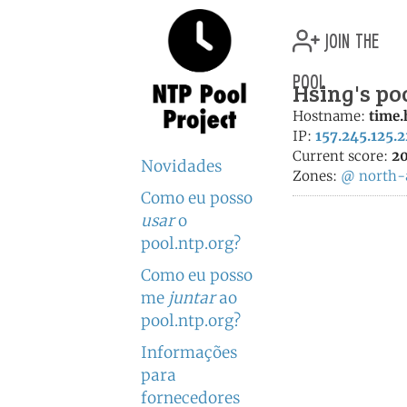
join the
pool
Hsing's po
Hostname:
time.
IP:
157.245.125.
Current score:
20
Novidades
Zones:
@
north-
Como eu posso
usar
o
pool.ntp.org?
Como eu posso
me
juntar
ao
pool.ntp.org?
Informações
para
fornecedores