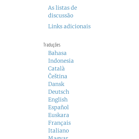
As listas de
discussão
Links adicionais
Traduções
Bahasa
Indonesia
Català
Čeština
Dansk
Deutsch
English
Español
Euskara
Français
Italiano
Magyar