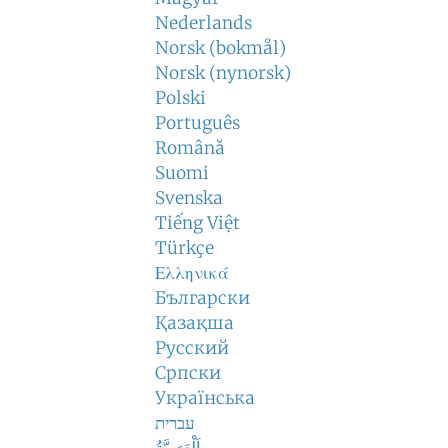
Nederlands
Norsk (bokmål)
Norsk (nynorsk)
Polski
Português
Română
Suomi
Svenska
Tiếng Việt
Türkçe
Ελληνικά
Български
Қазақша
Русский
Српски
Українська
עברית