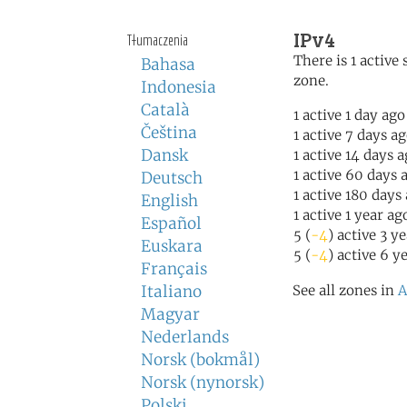
IPv4
Tłumaczenia
There is 1 active 
Bahasa
zone.
Indonesia
Català
1 active 1 day ago
Čeština
1 active 7 days a
Dansk
1 active 14 days 
1 active 60 days 
Deutsch
1 active 180 days
English
1 active 1 year ag
Español
5 (
-4
) active 3 y
Euskara
5 (
-4
) active 6 y
Français
Italiano
See all zones in
A
Magyar
Nederlands
Norsk (bokmål)
Norsk (nynorsk)
Polski