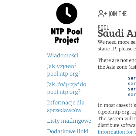
join the
pool
Saudi A
We need more serv
static IP, please
Wiadomości
There are not en
Jak
używać
the Asia zone (as
pool.ntp.org?
	   server 0.asia.pool.ntp.org

	   server 1.asia.pool.ntp.org

Jak
dołączyć
do
	   server 2.asia.pool.ntp.org

pool.ntp.org?
	   se
Informacje dla
In most cases it'
sprzedawców
0.pool.ntp.org, 1
The system will t
Listy mailingowe
distribute softwa
Dodatkowe linki
information for 