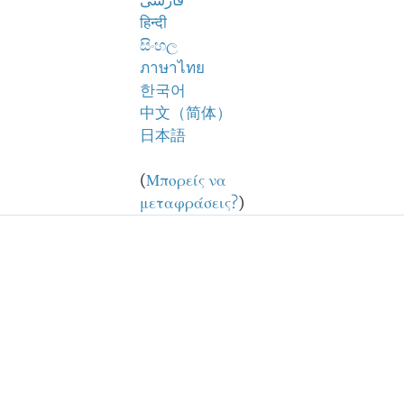
فارسی
हिन्दी
සිංහල
ภาษาไทย
한국어
中文（简体）
日本語
(
Μπορείς να
μεταφράσεις?
)