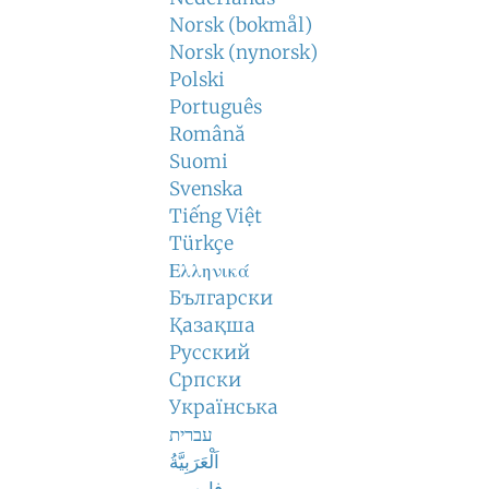
Norsk (bokmål)
Norsk (nynorsk)
Polski
Português
Română
Suomi
Svenska
Tiếng Việt
Türkçe
Ελληνικά
Български
Қазақша
Русский
Српски
Українська
עברית
اَلْعَرَبِيَّةُ