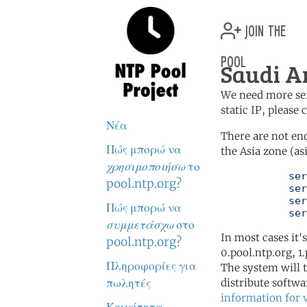
join the
pool
Saudi A
We need more serv
static IP, please
Νέα
There are not en
Πώς μπορώ να
the Asia zone (as
χρησιμοποιήσω
το
	   server 0.asia.pool.ntp.org

pool.ntp.org?
	   server 1.asia.pool.ntp.org

	   server 2.asia.pool.ntp.org

Πώς μπορώ να
	   se
συμμετάσχω
στο
In most cases it'
pool.ntp.org?
0.pool.ntp.org, 1
Πληροφορίες για
The system will t
πωλητές
distribute softwa
information for 