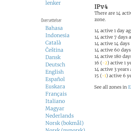
lenker
IPv4
There are 14 acti
zone.
Oversettelser
Bahasa
14 active 1 day a
Indonesia
14 active 7 days 
Català
14 active 14 days
Čeština
14 active 60 days
14 active 180 day
Dansk
16 (
-2
) active 1 
Deutsch
14 active 3 years
English
15 (
-1
) active 6 y
Español
Euskara
See all zones in
E
Français
Italiano
Magyar
Nederlands
Norsk (bokmål)
Norsk (nynorsk)