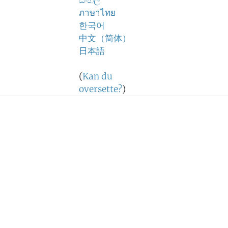
සිංහල
ภาษาไทย
한국어
中文（简体）
日本語
(
Kan du
oversette?
)