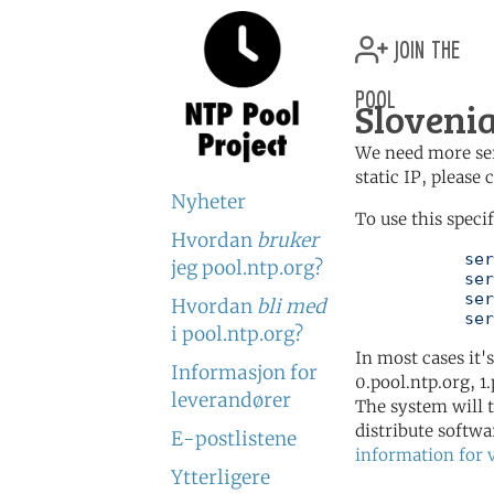
join the
pool
Slovenia
We need more serv
static IP, please
Nyheter
To use this speci
Hvordan
bruker
	   server 0.si.pool.ntp.org

jeg pool.ntp.org?
	   server 1.si.pool.ntp.org

	   server 2.si.pool.ntp.org

Hvordan
bli med
	   se
i pool.ntp.org?
In most cases it'
Informasjon for
0.pool.ntp.org, 1
leverandører
The system will t
distribute softwa
E-postlistene
information for 
Ytterligere