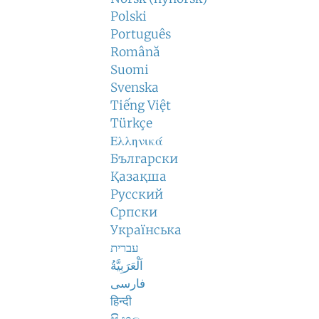
Polski
Português
Română
Suomi
Svenska
Tiếng Việt
Türkçe
Ελληνικά
Български
Қазақша
Русский
Српски
Українська
עברית
اَلْعَرَبِيَّةُ
فارسی
हिन्दी