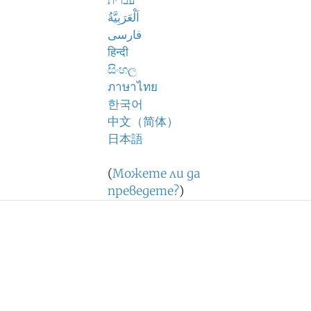
עברית
اَلْعَرَبِيَّةُ
فارسی
हिन्दी
සිංහල
ภาษาไทย
한국어
中文（简体）
日本語
(
Можете ли да
преведете?
)