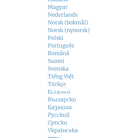
Magyar
Nederlands
Norsk (bokmål)
Norsk (nynorsk)
Polski
Português
Română
Suomi
Svenska
Tiếng Việt
Türkçe
Ελληνικά
Български
Қазақша
Русский
Српски
Українська