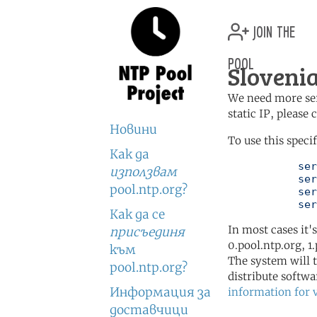
join the
pool
Slovenia
We need more serv
static IP, please
Новини
To use this speci
Как да
	   server 0.si.pool.ntp.org

използвам
	   server 1.si.pool.ntp.org

pool.ntp.org?
	   server 2.si.pool.ntp.org

	   se
Как да се
In most cases it'
присъединя
0.pool.ntp.org, 1
към
The system will t
pool.ntp.org?
distribute softwa
Информация за
information for 
доставчици