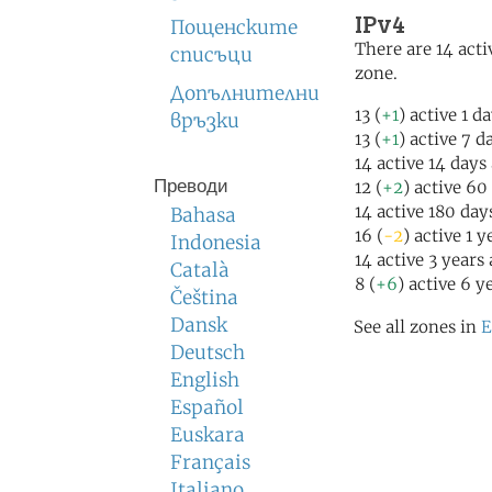
IPv4
Пощенските
There are 14 acti
списъци
zone.
Допълнителни
13 (
+1
) active 1 d
връзки
13 (
+1
) active 7 d
14 active 14 days
Преводи
12 (
+2
) active 60
14 active 180 day
Bahasa
16 (
-2
) active 1 
Indonesia
14 active 3 years
Català
8 (
+6
) active 6 y
Čeština
Dansk
See all zones in
E
Deutsch
English
Español
Euskara
Français
Italiano