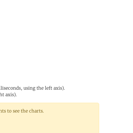
iseconds, using the left axis).
ht axis).
s to see the charts.