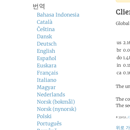
번역
Clie
Bahasa Indonesia
Català
Čeština
Dansk
Deutsch
English
Español
Euskara
Français
Italiano
The un
Magyar
Nederlands
The co
Norsk (bokmål)
The se
Norsk (nynorsk)
Polski
# 33052 ,
C
Português
위로 