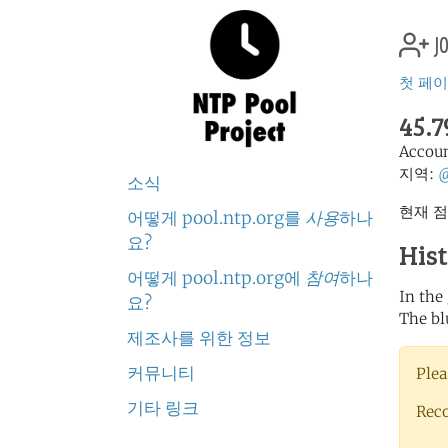
jo
첫 페
45.7
Accou
지역:
소식
현재 점
어떻게 pool.ntp.org를
사용
하나
요?
His
어떻게 pool.ntp.org에
참여
하나
In the
요?
The bl
제조사를 위한 정보
커뮤니티
Plea
기타 링크
Rec