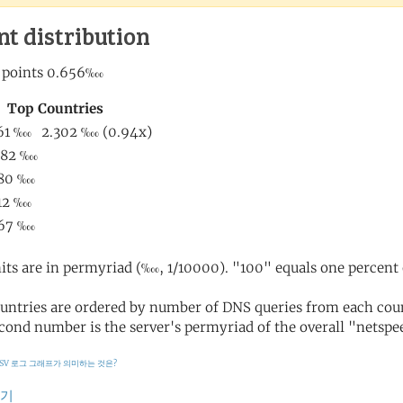
nt distribution
its are in permyriad (‱, 1/10000). "100" equals one percent 
untries are ordered by number of DNS queries from each coun
cond number is the server's permyriad of the overall "netspee
SV 로그
그래프가 의미하는 것은?
가기