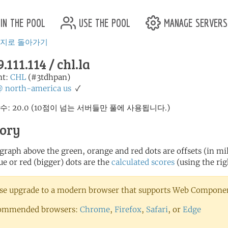
in the pool
use the pool
manage servers
이지로 돌아가기
9.111.114 / chl.la
nt:
CHL
(#3tdhpan)
@
north-america
us
✓
수: 20.0 (10점이 넘는 서버들만 풀에 사용됩니다.)
tory
 graph above the green, orange and red dots are offsets (in mill
ue or red (bigger) dots are the
calculated scores
(using the rig
se upgrade to a modern browser that supports Web Component
ommended browsers:
Chrome
,
Firefox
,
Safari
, or
Edge