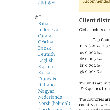
Recommended 
기타 링크
번역
Client dist
Bahasa
Indonesia
Català
Čeština
Dansk
Deutsch
English
Español
Euskara
Français
The units are in
Italiano
DNS queries from
Magyar
Nederlands
The countries ar
Norsk (bokmål)
country answered
Norsk (nynorsk)