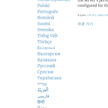
the server's perm
Polski
configured for th
Português
# 43110 ,
CSV 로그
그래프가 의
Română
Suomi
위로 가기
Svenska
Tiếng Việt
Türkçe
Ελληνικά
Български
Қазақша
Русский
Српски
Українська
עברית
اَلْعَرَبِيَّةُ
فارسی
हिन्दी