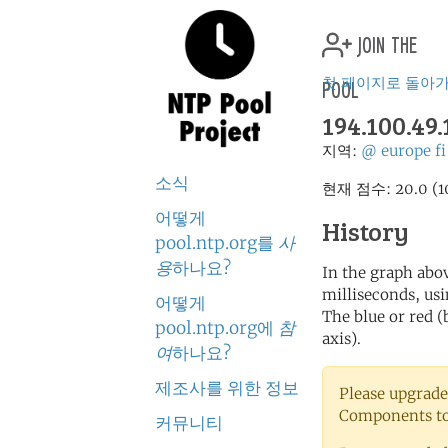
join the
pool
첫 페이지로 돌아
194.100.49.
지역:
@
europe
fi
소식
현재 점수: 20.0
어떻게
History
pool.ntp.org를
사
용
하나요?
In the graph abov
milliseconds, usin
어떻게
The blue or red (
pool.ntp.org에
참
axis).
여
하나요?
제조사를 위한 정보
Please upgrade
Components to 
커뮤니티