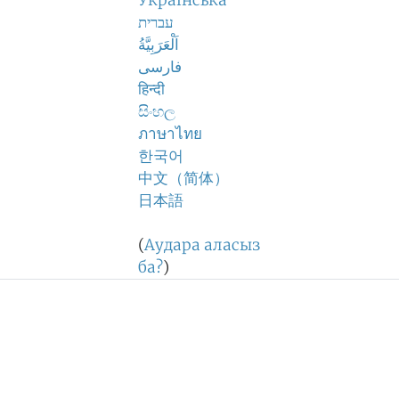
Українська
עברית
اَلْعَرَبِيَّةُ
فارسی
हिन्दी
සිංහල
ภาษาไทย
한국어
中文（简体）
日本語
(
Аудара аласыз
ба?
)