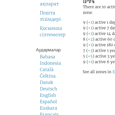
IPv4
ақпарат
There are 10 acti
Пошта
zone.
тізімдері
9 (
+1
) active 1 da
Қосымша
9 (
+1
) active 7 d
9 (
+1
) active 14 
сілтемелер
8 (
+2
) active 60 
9 (
+1
) active 180
Аудармалар
7 (
+3
) active 1 y
5 (
+5
) active 3 y
Bahasa
9 (
+1
) active 6 y
Indonesia
Català
See all zones in
E
Čeština
Dansk
Deutsch
English
Español
Euskara
Français