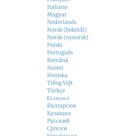
Italiano
Magyar
Nederlands
Norsk (bokmål)
Norsk (nynorsk)
Polski
Português
Română
Suomi
Svenska
Tiếng Việt
Türkçe
Ελληνικά
Български
Қазақша
Русский
Српски