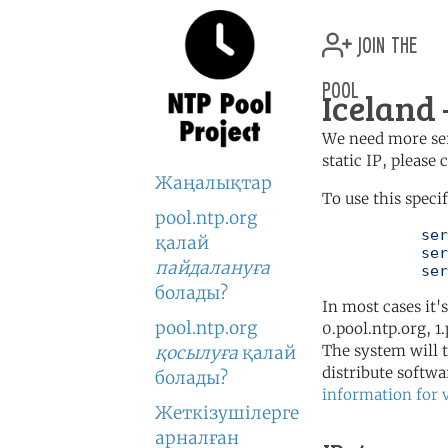
join the
pool
Iceland 
We need more serv
static IP, please
Жаңалықтар
To use this speci
pool.ntp.org
	   server 0.is.pool.ntp.org

қалай
	   server 2.europe.pool.ntp.org

пайдалануға
	   se
болады?
In most cases it'
pool.ntp.org
0.pool.ntp.org, 1
The system will t
қосылуға
қалай
distribute softwa
болады?
information for 
Жеткізушілерге
арналған