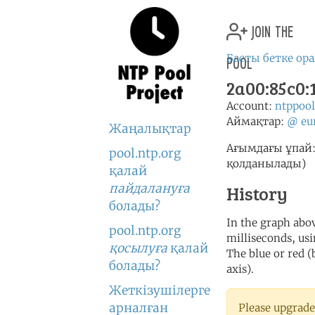
join the
pool
Басты бетке ор
2a00:85c0:1
Account:
ntppoo
Аймақтар:
@
eu
Жаңалықтар
Ағымдағы ұпай: 
pool.ntp.org
қолданылады)
қалай
пайдалануға
History
болады?
In the graph abov
pool.ntp.org
milliseconds, usin
қосылуға
қалай
The blue or red (
болады?
axis).
Жеткізушілерге
арналған
Please upgrade