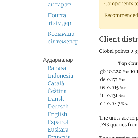
Components to 
ақпарат
Пошта
Recommended 
тізімдері
Қосымша
Client dist
сілтемелер
Аудармалар
Bahasa
Indonesia
Català
Čeština
Dansk
Deutsch
English
The units are in
Español
DNS queries from
Euskara
Français