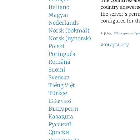
The countries ar
Italiano
country answered
the server's perm
Magyar
configured for th
Nederlands
Norsk (bokmål)
# 53244 ,
CSV журналы
Гра
Norsk (nynorsk)
жоғары өту
Polski
Português
Română
Suomi
Svenska
Tiếng Việt
Türkçe
Ελληνικά
Български
Қазақша
Русский
Српски