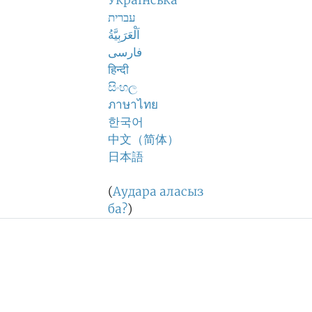
Українська
עברית
اَلْعَرَبِيَّةُ
فارسی
हिन्दी
සිංහල
ภาษาไทย
한국어
中文（简体）
日本語
(
Аудара аласыз
ба?
)