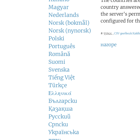
The countries ar
Magyar
country answered
the server's perm
Nederlands
configured for th
Norsk (bokmål)
Norsk (nynorsk)
# 53244 ,
CSV дневник
Какв
Polski
нагоре
Português
Română
Suomi
Svenska
Tiếng Việt
Türkçe
Ελληνικά
Български
Қазақша
Русский
Српски
Українська