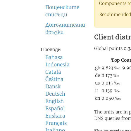
Components to 
Пощенските
списъци
Recommended 
Допълнителни
връзки
Client dist
Преводи
Bahasa
Indonesia
Català
Čeština
Dansk
Deutsch
English
Español
The units are in
Euskara
DNS queries from
Français
Italiano