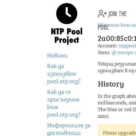
join the
pool
Обратно към н
2a00:85c0:1
Account:
ntppoo
Зони:
@
europe
Новини
Текущ резултат
Как да
използват в пу
използвам
pool.ntp.org?
History
Как да се
In the graph abov
присъединя
milliseconds, usin
към
The blue or red (
pool.ntp.org?
axis).
Информация за
доставчици
Please upgrade