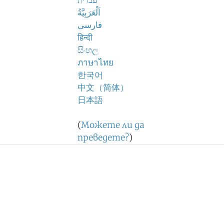
עברית
اَلْعَرَبِيَّةُ
فارسی
हिन्दी
සිංහල
ภาษาไทย
한국어
中文（简体）
日本語
(
Можете ли да
преведете?
)