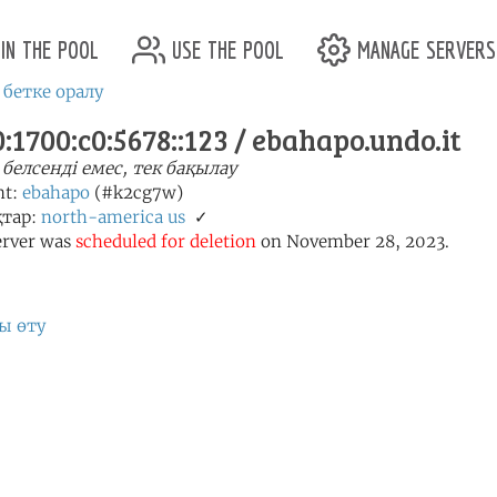
in the pool
use the pool
manage servers
 бетке оралу
:1700:c0:5678::123 / ebahapo.undo.it
 белсенді емес, тек бақылау
nt:
ebahapo
(#k2cg7w)
тар:
north-america
us
✓
erver was
scheduled for deletion
on November 28, 2023.
ы өту