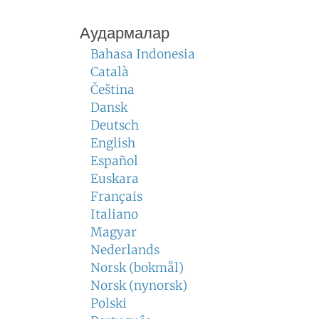
Аудармалар
Bahasa Indonesia
Català
Čeština
Dansk
Deutsch
English
Español
Euskara
Français
Italiano
Magyar
Nederlands
Norsk (bokmål)
Norsk (nynorsk)
Polski