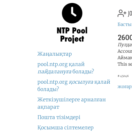
jo
Басты
2600
Пулда
Accou
Жаңалықтар
Аймақ
pool.ntp.org қалай
This s
пайдалануға
болады?
# 45046
pool.ntp.org
қосылуға
қалай
жоғар
болады?
Жеткізушілерге арналған
ақпарат
Пошта тізімдері
Қосымша сілтемелер