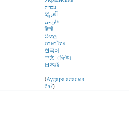
Українська
עברית
اَلْعَرَبِيَّةُ
فارسی
हिन्दी
සිංහල
ภาษาไทย
한국어
中文（简体）
日本語
(
Аудара аласыз
ба?
)