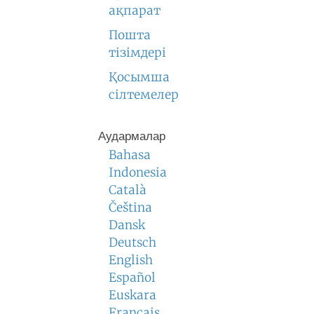
ақпарат
Пошта
тізімдері
Қосымша
сілтемелер
Аудармалар
Bahasa
Indonesia
Català
Čeština
Dansk
Deutsch
English
Español
Euskara
Français