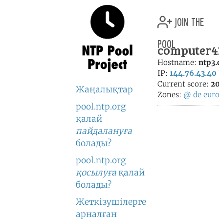
join the
pool
computer42
Hostname:
ntp3.
IP:
144.76.43.40
Current score:
20
Жаңалықтар
Zones:
@
de
eur
pool.ntp.org
қалай
пайдалануға
болады?
pool.ntp.org
қосылуға
қалай
болады?
Жеткізушілерге
арналған