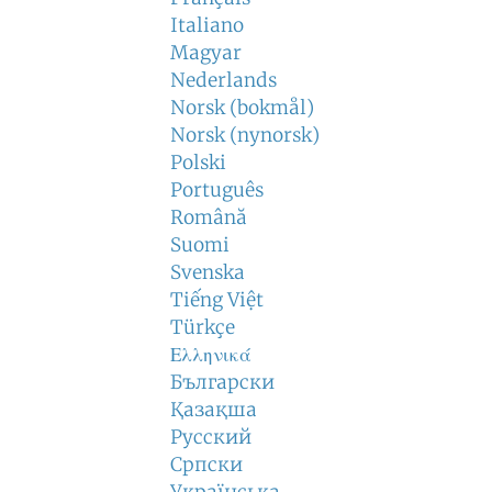
Italiano
Magyar
Nederlands
Norsk (bokmål)
Norsk (nynorsk)
Polski
Português
Română
Suomi
Svenska
Tiếng Việt
Türkçe
Ελληνικά
Български
Қазақша
Русский
Српски