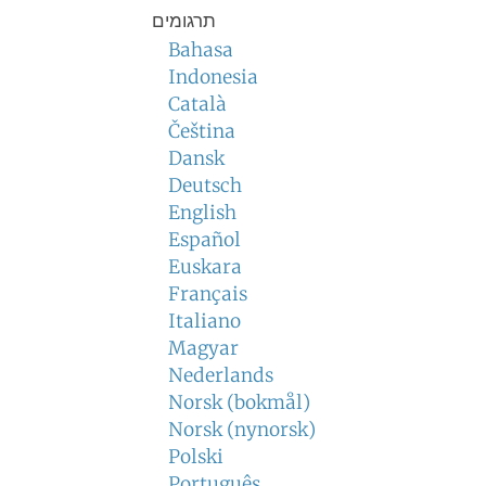
תרגומים
Bahasa
Indonesia
Català
Čeština
Dansk
Deutsch
English
Español
Euskara
Français
Italiano
Magyar
Nederlands
Norsk (bokmål)
Norsk (nynorsk)
Polski
Português