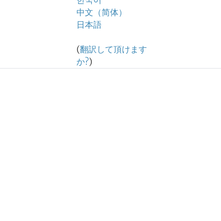
한국어
中文（简体）
日本語
(
翻訳して頂けます
か?
)