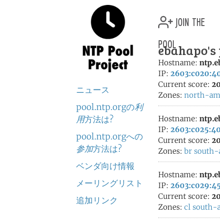
join the
pool
ebahapo's 
Hostname:
ntp.e
IP:
2603:c020:40
Current score:
20
ニュース
Zones:
north-am
pool.ntp.orgの
利
用
方法は?
Hostname:
ntp.e
IP:
2603:c025:40
pool.ntp.orgへの
Current score:
20
参加
方法は?
Zones:
br
south-
ベンダ向け情報
Hostname:
ntp.e
メーリングリスト
IP:
2603:c029:45
Current score:
20
追加リンク
Zones:
cl
south-