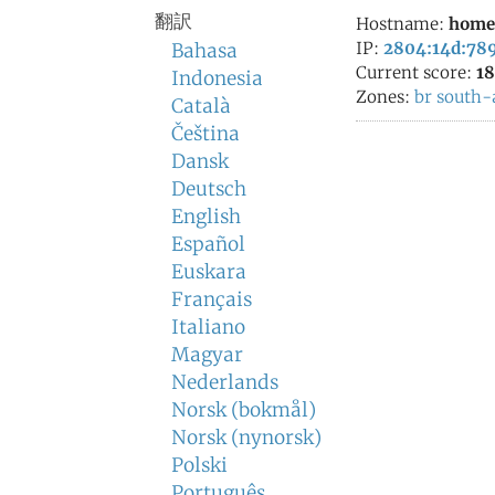
翻訳
Hostname:
home
IP:
2804:14d:789
Bahasa
Current score:
18
Indonesia
Zones:
br
south-
Català
Čeština
Dansk
Deutsch
English
Español
Euskara
Français
Italiano
Magyar
Nederlands
Norsk (bokmål)
Norsk (nynorsk)
Polski
Português