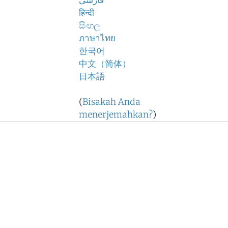
فارسی
हिन्दी
සිංහල
ภาษาไทย
한국어
中文（简体）
日本語
(
Bisakah Anda
menerjemahkan?
)