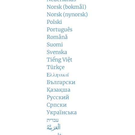
Norsk (bokmål)
Norsk (nynorsk)
Polski
Português
Română
Suomi
Svenska
Tiếng Việt
Türkçe
Ελληνικά
Български
Қазақша
Русский
Српски
Українська
עברית
اَلْعَرَبِيَّةُ