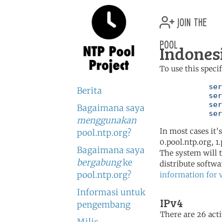
join the
pool
Indonesi
To use this speci
	   server 0.id.pool.ntp.org

Berita
	   server 1.id.pool.ntp.org

	   server 2.id.pool.ntp.org

Bagaimana saya
	   se
menggunakan
In most cases it'
pool.ntp.org?
0.pool.ntp.org, 1
Bagaimana saya
The system will t
bergabung
ke
distribute softwa
pool.ntp.org?
information for 
Informasi untuk
IPv4
pengembang
There are 26 acti