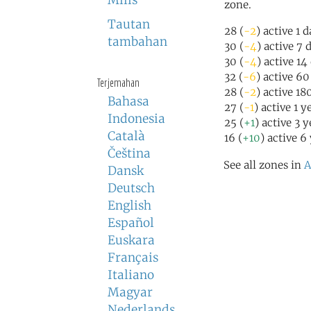
Milis
zone.
Tautan
28 (
-2
) active 1 
tambahan
30 (
-4
) active 7 
30 (
-4
) active 14
32 (
-6
) active 6
Terjemahan
28 (
-2
) active 18
Bahasa
27 (
-1
) active 1 y
Indonesia
25 (
+1
) active 3 
Català
16 (
+10
) active 6
Čeština
See all zones in
A
Dansk
Deutsch
English
Español
Euskara
Français
Italiano
Magyar
Nederlands