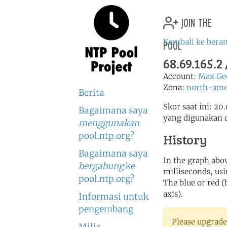
join the
pool
Kembali ke bera
68.69.165.
Account:
Max Ge
Zona:
north-ame
Berita
Skor saat ini: 20
Bagaimana saya
yang digunakan 
menggunakan
pool.ntp.org?
History
Bagaimana saya
In the graph abov
bergabung
ke
milliseconds, usin
pool.ntp.org?
The blue or red (
axis).
Informasi untuk
pengembang
Please upgrade