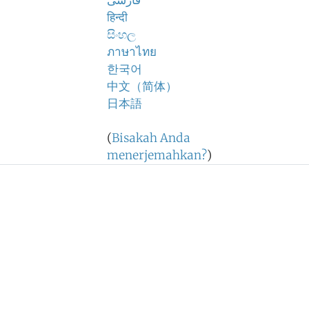
فارسی
हिन्दी
සිංහල
ภาษาไทย
한국어
中文（简体）
日本語
(
Bisakah Anda
menerjemahkan?
)