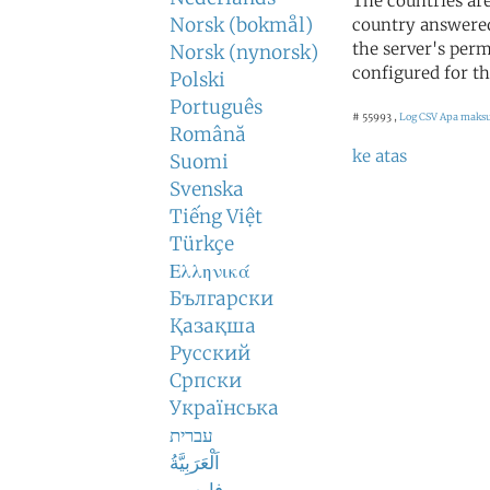
The countries ar
Norsk (bokmål)
country answered
the server's perm
Norsk (nynorsk)
configured for th
Polski
Português
# 55993 ,
Log CSV
Apa maksud
Română
ke atas
Suomi
Svenska
Tiếng Việt
Türkçe
Ελληνικά
Български
Қазақша
Русский
Српски
Українська
עברית
اَلْعَرَبِيَّةُ