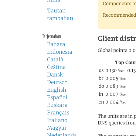
Milis
Components to 
Tautan
Recommended 
tambahan
Client dist
Terjemahan
Bahasa
Indonesia
Català
Čeština
Dansk
Deutsch
English
Español
Euskara
Français
The units are in
Italiano
DNS queries from
Magyar
Nederlands