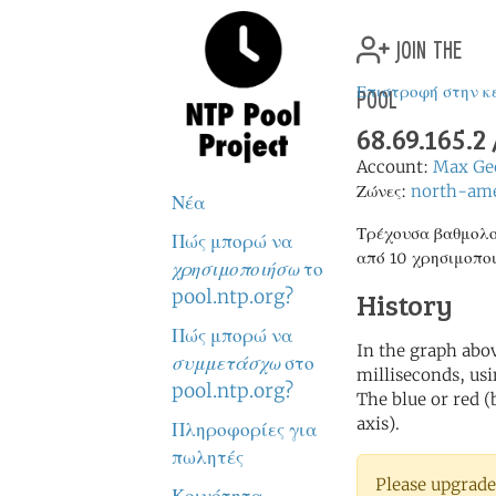
join the
pool
Επιστροφή στην κ
68.69.165.
Account:
Max Ge
Ζώνες:
north-ame
Νέα
Τρέχουσα βαθμολο
Πώς μπορώ να
από 10 χρησιμοπο
χρησιμοποιήσω
το
pool.ntp.org?
History
Πώς μπορώ να
In the graph abov
συμμετάσχω
στο
milliseconds, usin
pool.ntp.org?
The blue or red (
axis).
Πληροφορίες για
πωλητές
Please upgrade