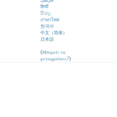
فارسی
हिन्दी
සිංහල
ภาษาไทย
한국어
中文（简体）
日本語
(
Μπορείς να
μεταφράσεις?
)