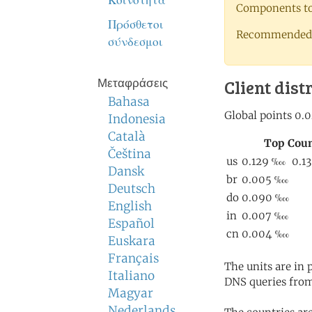
Κοινότητα
Components to 
Πρόσθετοι
Recommended 
σύνδεσμοι
Client dist
Μεταφράσεις
Bahasa
Indonesia
Català
Čeština
Dansk
Deutsch
English
Español
Euskara
Français
The units are in
Italiano
DNS queries from
Magyar
Nederlands