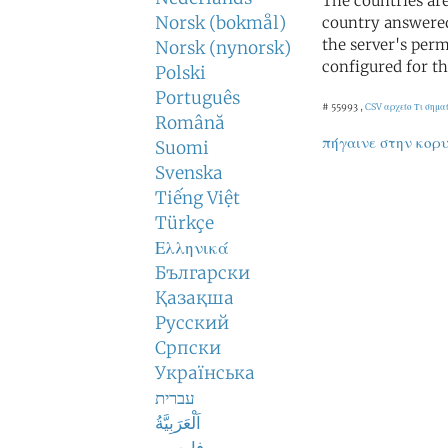
The countries ar
Norsk (bokmål)
country answered
the server's perm
Norsk (nynorsk)
configured for th
Polski
Português
# 55993 ,
CSV αρχείο
Τι σημα
Română
πήγαινε στην κορ
Suomi
Svenska
Tiếng Việt
Türkçe
Ελληνικά
Български
Қазақша
Русский
Српски
Українська
עברית
اَلْعَرَبِيَّةُ