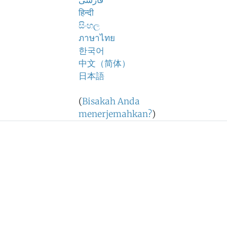
فارسی
हिन्दी
සිංහල
ภาษาไทย
한국어
中文（简体）
日本語
(
Bisakah Anda
menerjemahkan?
)