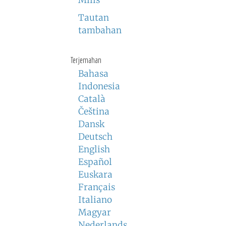
Milis
Tautan
tambahan
Terjemahan
Bahasa
Indonesia
Català
Čeština
Dansk
Deutsch
English
Español
Euskara
Français
Italiano
Magyar
Nederlands