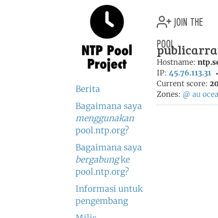
join the
pool
publicarra
Hostname:
ntp.s
IP:
45.76.113.31
Current score:
20
Berita
Zones:
@
au
ocea
Bagaimana saya
menggunakan
pool.ntp.org?
Bagaimana saya
bergabung
ke
pool.ntp.org?
Informasi untuk
pengembang