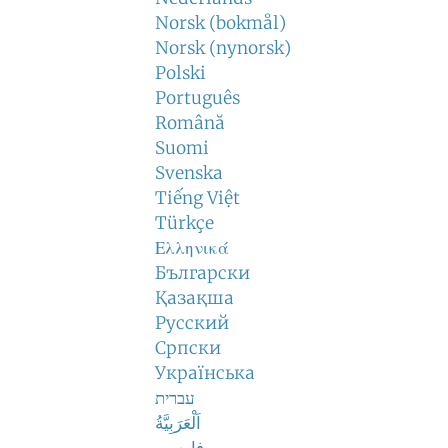
Norsk (bokmål)
Norsk (nynorsk)
Polski
Português
Română
Suomi
Svenska
Tiếng Việt
Türkçe
Ελληνικά
Български
Қазақша
Русский
Српски
Українська
עברית
اَلْعَرَبِيَّةُ