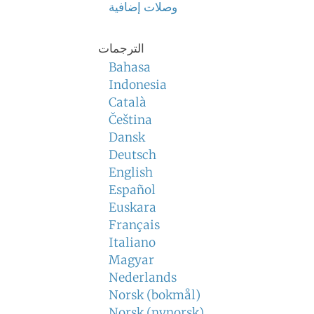
وصلات إضافية
الترجمات
Bahasa
Indonesia
Català
Čeština
Dansk
Deutsch
English
Español
Euskara
Français
Italiano
Magyar
Nederlands
Norsk (bokmål)
Norsk (nynorsk)