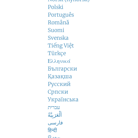
Polski
Português
Română
Suomi
Svenska
Tiếng Việt
Türkçe
Ελληνικά
Български
Қазақша
Русский
Српски
Українська
עברית
اَلْعَرَبِيَّةُ
فارسی
हिन्दी