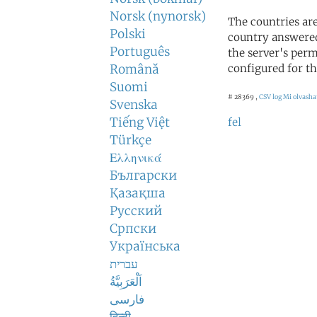
Norsk (nynorsk)
The countries ar
Polski
country answered
Português
the server's perm
Română
configured for th
Suomi
# 28369 ,
CSV log
Mi olvashat
Svenska
Tiếng Việt
fel
Türkçe
Ελληνικά
Български
Қазақша
Русский
Српски
Українська
עברית
اَلْعَرَبِيَّةُ
فارسی