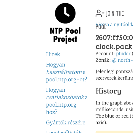
join the
pool
Vissza a nyitóold
2607:ff50:0
clock.pack
Account:
ptudor
Hírek
Zónák:
@
north-
Hogyan
Jelenlegi pontsz
használhatom
a
szerverek kerüln
pool.ntp.org-ot?
History
Hogyan
csatlakozhatok
a
In the graph abov
pool.ntp.org-
milliseconds, usin
hoz?
The blue or red (
Gyártók részére
axis).