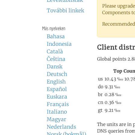
Levelezőlisták
Please upgrade
További linkek
Components to 
Recommended 
Más nyelveken
Bahasa
Indonesia
Client dist
Català
Čeština
Dansk
Deutsch
English
Español
Euskara
Français
Italiano
Magyar
The units are in
Nederlands
DNS queries from
Norsk (bokmål)