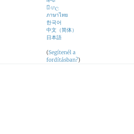
हिन्दी
සිංහල
ภาษาไทย
한국어
中文（简体）
日本語
(
Segítenél a
fordításban?
)