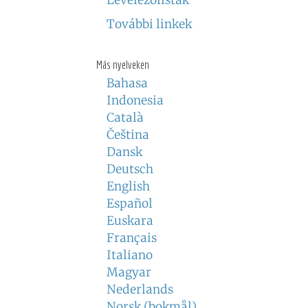
Levelezőlisták
További linkek
Más nyelveken
Bahasa
Indonesia
Català
Čeština
Dansk
Deutsch
English
Español
Euskara
Français
Italiano
Magyar
Nederlands
Norsk (bokmål)