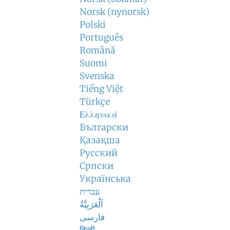
Norsk (nynorsk)
Polski
Português
Română
Suomi
Svenska
Tiếng Việt
Türkçe
Ελληνικά
Български
Қазақша
Русский
Српски
Українська
עברית
اَلْعَرَبِيَّةُ
فارسی