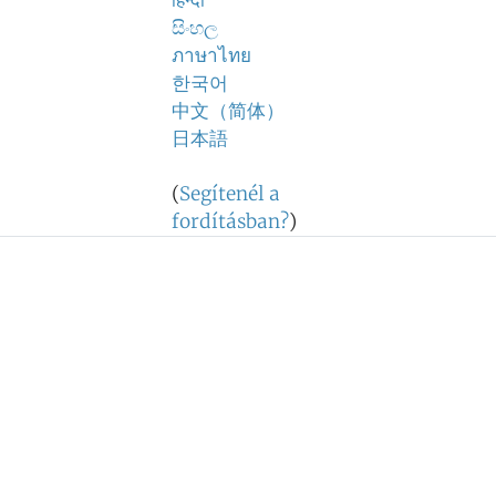
हिन्दी
සිංහල
ภาษาไทย
한국어
中文（简体）
日本語
(
Segítenél a
fordításban?
)