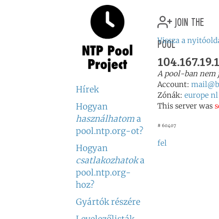
join the
pool
Vissza a nyitóold
104.167.19.
A pool-ban nem 
Account:
mail@ba
Hírek
Zónák:
europe
nl
Hogyan
This server was
s
használhatom
a
# 60407
pool.ntp.org-ot?
fel
Hogyan
csatlakozhatok
a
pool.ntp.org-
hoz?
Gyártók részére