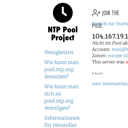
join the
pool
Zurück zur Starts
104.167.19.
Nicht im Pool ak
Account:
mail@ba
Neuigkeiten
Zonen:
europe
nl
Wie kann man
This server was
s
pool.ntp.org
# 60407
benutzen
?
zum Seitenanfan
Wie kann man
sich an
pool.ntp.org
beteiligen
?
Informationen
für Hersteller