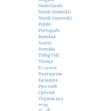
Nederlands
Norsk (bokmål)
Norsk (nynorsk)
Polski
Português
Română
Suomi
Svenska
Tiếng Việt
Türkçe
Ελληνικά
Български
Қазақша
Русский
Српски
Українська
עברית