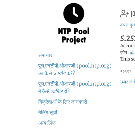
jo
वापस मुख्
5.25
Accou
ज़ोन:
@
समाचार
This s
पूल.एनटीपी.ओआरजी (pool.ntp.org)
# 59352
का कैसे
उपयोग
करें?
ऊपर जाये
पूल.एनटीपी.ओआरजी (pool.ntp.org)
में कैसे
शामिल
हों?
विक्रेताओं के लिए जानकारी
मेलिंग सूची
अन्य लिंक