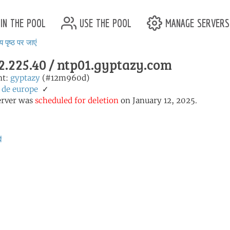
in the pool
use the pool
manage servers
य पृष्ठ पर जाएं
2.225.40 / ntp01.gyptazy.com
nt:
gyptazy
(#12m960d)
de
europe
✓
erver was
scheduled for deletion
on January 12, 2025.
ं