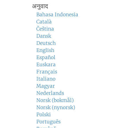
अनुवाद
Bahasa Indonesia
Català
Čeština
Dansk
Deutsch
English
Español
Euskara
Français
Italiano
Magyar
Nederlands
Norsk (bokmål)
Norsk (nynorsk)
Polski
Português