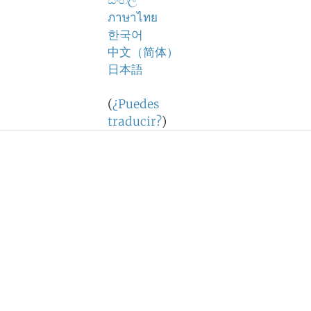
සිංහල
ภาษาไทย
한국어
中文（简体）
日本語
(
¿Puedes
traducir?
)