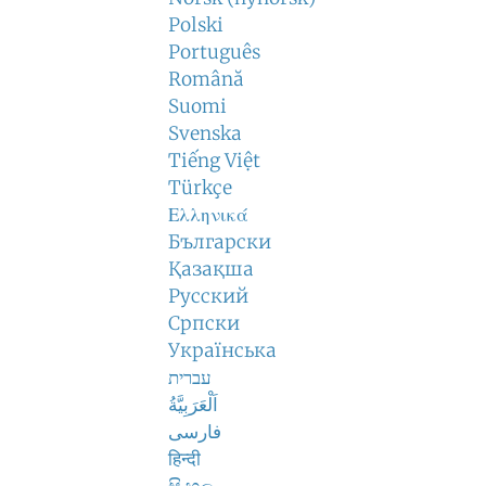
Polski
Português
Română
Suomi
Svenska
Tiếng Việt
Türkçe
Ελληνικά
Български
Қазақша
Русский
Српски
Українська
עברית
اَلْعَرَبِيَّةُ
فارسی
हिन्दी