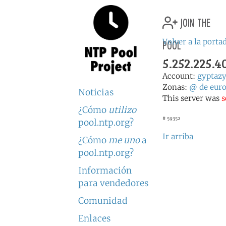
join the
pool
Volver a la porta
5.252.225.
Account:
gyptaz
Zonas:
@
de
eur
Noticias
This server was
s
¿Cómo
utilizo
# 59352
pool.ntp.org?
Ir arriba
¿Cómo
me uno
a
pool.ntp.org?
Información
para vendedores
Comunidad
Enlaces