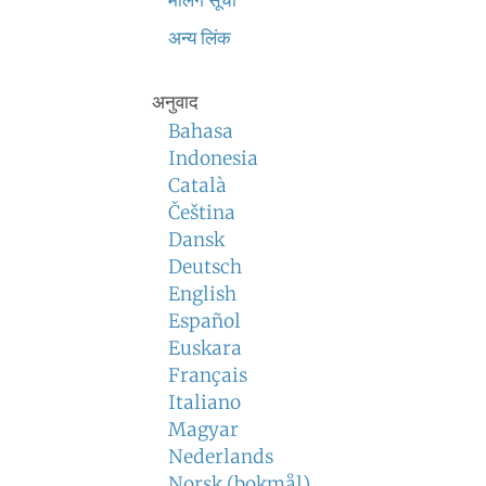
मेलिंग सूची
अन्य लिंक
अनुवाद
Bahasa
Indonesia
Català
Čeština
Dansk
Deutsch
English
Español
Euskara
Français
Italiano
Magyar
Nederlands
Norsk (bokmål)