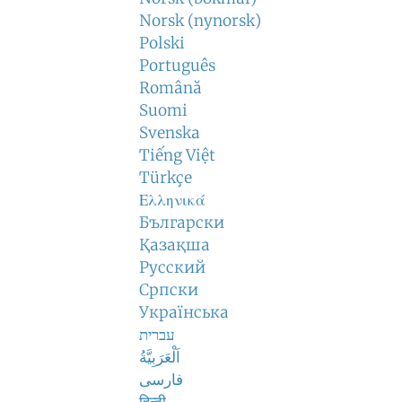
Norsk (nynorsk)
Polski
Português
Română
Suomi
Svenska
Tiếng Việt
Türkçe
Ελληνικά
Български
Қазақша
Русский
Српски
Українська
עברית
اَلْعَرَبِيَّةُ
فارسی