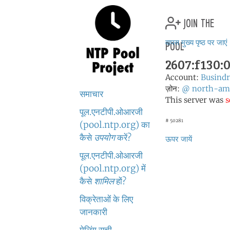
join the
pool
वापस मुख्य पृष्ठ पर जाएं
2607:f130:0
Account:
Busindr
ज़ोन:
@
north-am
समाचार
This server was
s
पूल.एनटीपी.ओआरजी
# 50281
(pool.ntp.org) का
कैसे
उपयोग
करें?
ऊपर जायें
पूल.एनटीपी.ओआरजी
(pool.ntp.org) में
कैसे
शामिल
हों?
विक्रेताओं के लिए
जानकारी